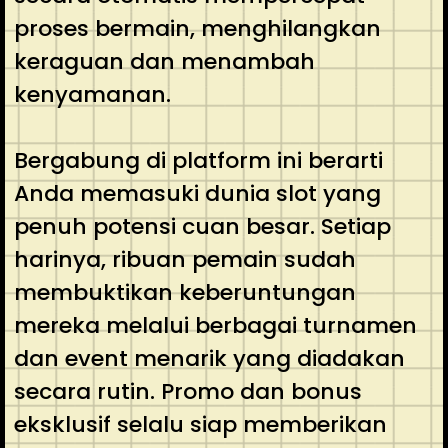
proses bermain, menghilangkan
keraguan dan menambah
kenyamanan.
Bergabung di platform ini berarti
Anda memasuki dunia slot yang
penuh potensi cuan besar. Setiap
harinya, ribuan pemain sudah
membuktikan keberuntungan
mereka melalui berbagai turnamen
dan event menarik yang diadakan
secara rutin. Promo dan bonus
eksklusif selalu siap memberikan