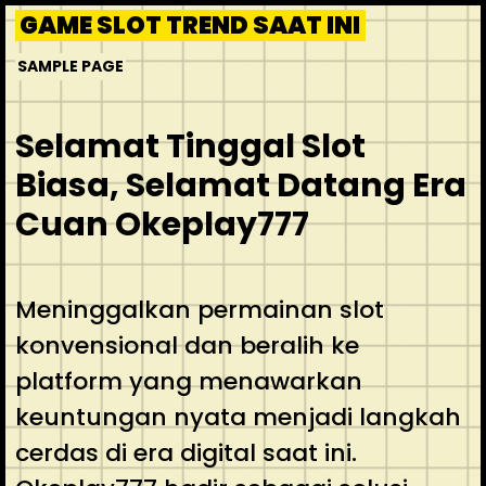
Skip
GAME SLOT TREND SAAT INI
to
SAMPLE PAGE
content
Selamat Tinggal Slot
Biasa, Selamat Datang Era
Cuan Okeplay777
Meninggalkan permainan slot
konvensional dan beralih ke
platform yang menawarkan
keuntungan nyata menjadi langkah
cerdas di era digital saat ini.