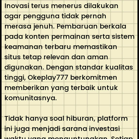
Inovasi terus menerus dilakukan
agar pengguna tidak pernah
merasa jenuh. Pembaruan berkala
pada konten permainan serta sistem
keamanan terbaru memastikan
situs tetap relevan dan aman
digunakan. Dengan standar kualitas
tinggi, Okeplay777 berkomitmen
memberikan yang terbaik untuk
komunitasnya.
Tidak hanya soal hiburan, platform
ini juga menjadi sarana investasi
waktu yang menguntungkan. Setiap