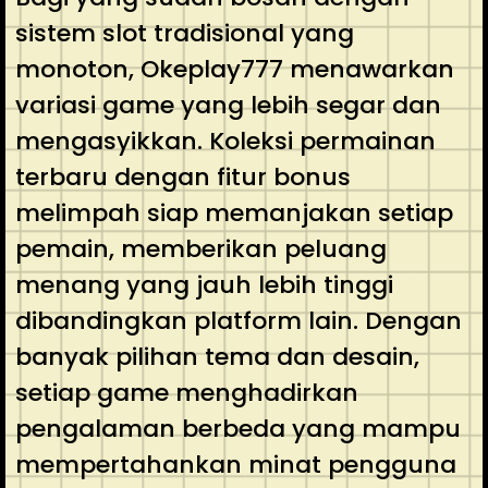
sistem slot tradisional yang
monoton, Okeplay777 menawarkan
variasi game yang lebih segar dan
mengasyikkan. Koleksi permainan
terbaru dengan fitur bonus
melimpah siap memanjakan setiap
pemain, memberikan peluang
menang yang jauh lebih tinggi
dibandingkan platform lain. Dengan
banyak pilihan tema dan desain,
setiap game menghadirkan
pengalaman berbeda yang mampu
mempertahankan minat pengguna