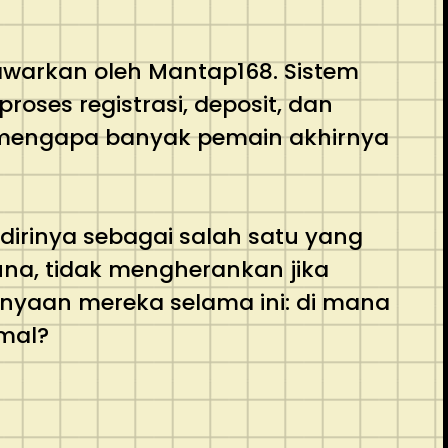
warkan oleh Mantap168. Sistem
ses registrasi, deposit, dan
n mengapa banyak pemain akhirnya
dirinya sebagai salah satu yang
na, tidak mengherankan jika
yaan mereka selama ini: di mana
mal?