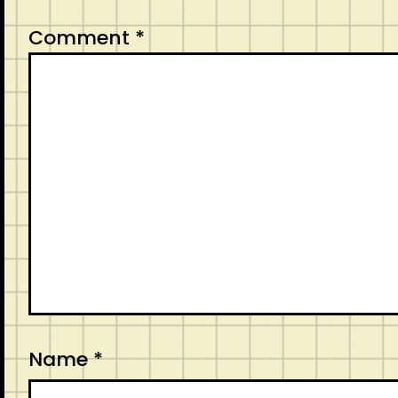
Comment
*
Name
*