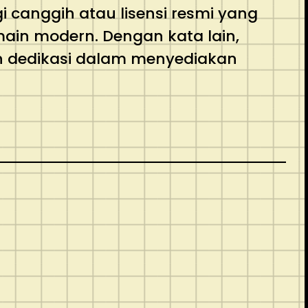
 canggih atau lisensi resmi yang
in modern. Dengan kata lain,
an dedikasi dalam menyediakan