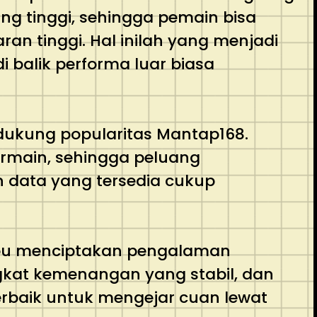
ng tinggi, sehingga pemain bisa
 tinggi. Hal inilah yang menjadi
balik performa luar biasa
ndukung popularitas Mantap168.
rmain, sehingga peluang
 data yang tersedia cukup
ampu menciptakan pengalaman
ngkat kemenangan yang stabil, dan
erbaik untuk mengejar cuan lewat