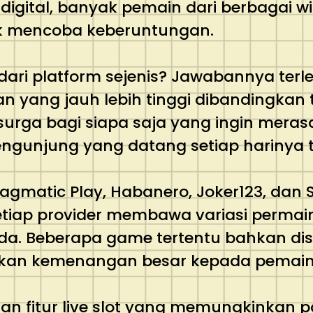
igital, banyak pemain dari berbagai 
uk mencoba keberuntungan.
i platform sejenis? Jawabannya terle
n yang jauh lebih tinggi dibandingkan 
surga bagi siapa saja yang ingin mer
pengunjung yang datang setiap harinya 
ragmatic Play, Habanero, Joker123, da
etiap provider membawa variasi permai
a. Beberapa game tertentu bahkan disi
an kemenangan besar kepada pemain
akan fitur live slot yang memungkinkan