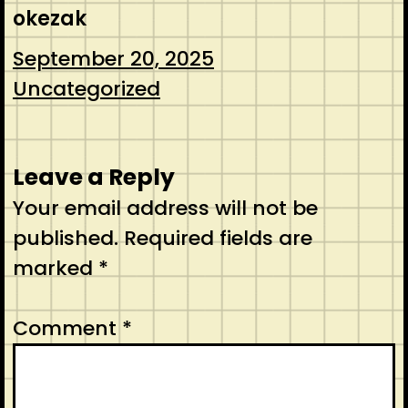
okezak
September 20, 2025
Uncategorized
Leave a Reply
Your email address will not be
published.
Required fields are
marked
*
Comment
*