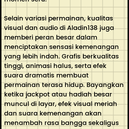
Selain variasi permainan, kualitas
visual dan audio di Aladin138 juga
memberi peran besar dalam
menciptakan sensasi kemenangan
yang lebih indah. Grafis berkualitas
tinggi, animasi halus, serta efek
suara dramatis membuat
permainan terasa hidup. Bayangkan
ketika jackpot atau hadiah besar
muncul di layar, efek visual meriah
dan suara kemenangan akan
menambah rasa bangga sekaligus