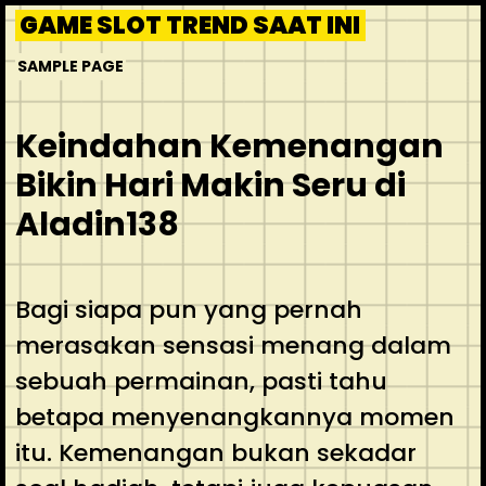
Skip
GAME SLOT TREND SAAT INI
to
SAMPLE PAGE
content
Keindahan Kemenangan
Bikin Hari Makin Seru di
Aladin138
Bagi siapa pun yang pernah
merasakan sensasi menang dalam
sebuah permainan, pasti tahu
betapa menyenangkannya momen
itu. Kemenangan bukan sekadar