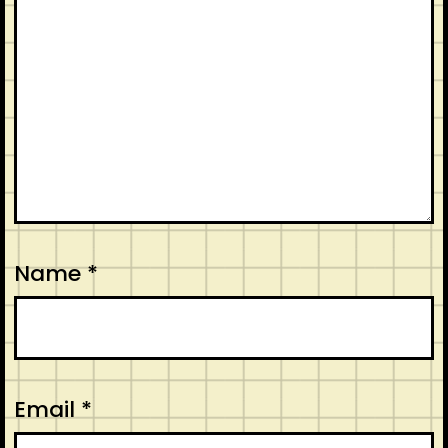
Name
*
Email
*