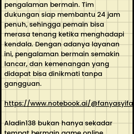
pengalaman bermain. Tim
dukungan siap membantu 24 jam
penuh, sehingga pemain bisa
merasa tenang ketika menghadapi
kendala. Dengan adanya layanan
ini, pengalaman bermain semakin
lancar, dan kemenangan yang
didapat bisa dinikmati tanpa
gangguan.
https://www.notebook.ai/@fanyasyifa
Aladin138 bukan hanya sekadar
tempat bermain game online.