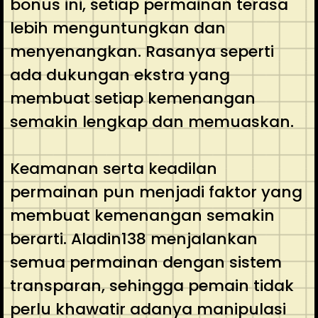
bonus ini, setiap permainan terasa
lebih menguntungkan dan
menyenangkan. Rasanya seperti
ada dukungan ekstra yang
membuat setiap kemenangan
semakin lengkap dan memuaskan.
Keamanan serta keadilan
permainan pun menjadi faktor yang
membuat kemenangan semakin
berarti. Aladin138 menjalankan
semua permainan dengan sistem
transparan, sehingga pemain tidak
perlu khawatir adanya manipulasi