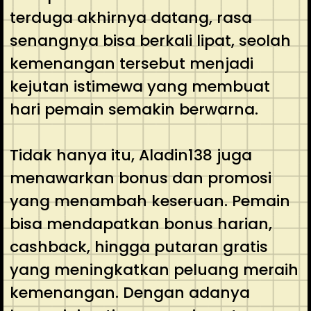
terduga akhirnya datang, rasa
senangnya bisa berkali lipat, seolah
kemenangan tersebut menjadi
kejutan istimewa yang membuat
hari pemain semakin berwarna.
Tidak hanya itu, Aladin138 juga
menawarkan bonus dan promosi
yang menambah keseruan. Pemain
bisa mendapatkan bonus harian,
cashback, hingga putaran gratis
yang meningkatkan peluang meraih
kemenangan. Dengan adanya