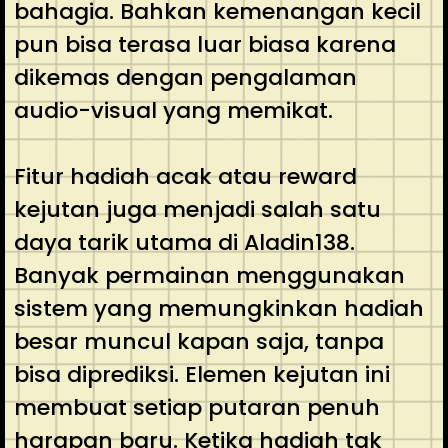
bahagia. Bahkan kemenangan kecil
pun bisa terasa luar biasa karena
dikemas dengan pengalaman
audio-visual yang memikat.
Fitur hadiah acak atau reward
kejutan juga menjadi salah satu
daya tarik utama di Aladin138.
Banyak permainan menggunakan
sistem yang memungkinkan hadiah
besar muncul kapan saja, tanpa
bisa diprediksi. Elemen kejutan ini
membuat setiap putaran penuh
harapan baru. Ketika hadiah tak