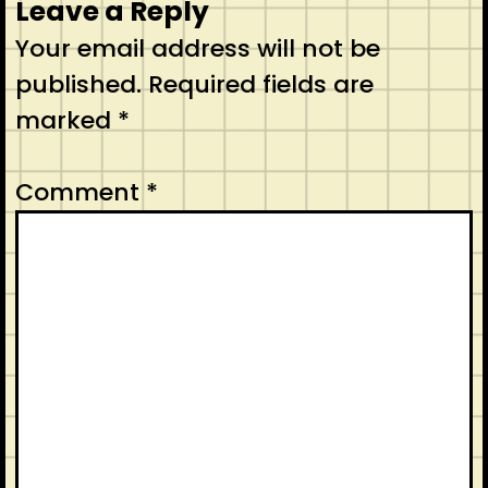
Leave a Reply
Your email address will not be
published.
Required fields are
marked
*
Comment
*