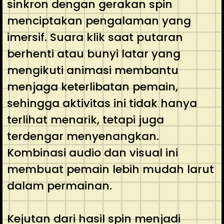
sinkron dengan gerakan spin
menciptakan pengalaman yang
imersif. Suara klik saat putaran
berhenti atau bunyi latar yang
mengikuti animasi membantu
menjaga keterlibatan pemain,
sehingga aktivitas ini tidak hanya
terlihat menarik, tetapi juga
terdengar menyenangkan.
Kombinasi audio dan visual ini
membuat pemain lebih mudah larut
dalam permainan.
Kejutan dari hasil spin menjadi