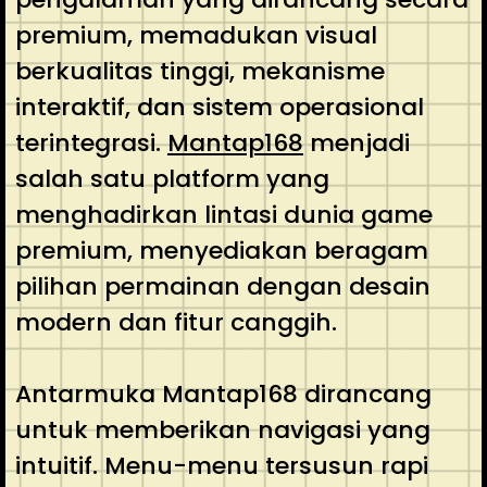
premium, memadukan visual
berkualitas tinggi, mekanisme
interaktif, dan sistem operasional
terintegrasi.
Mantap168
menjadi
salah satu platform yang
menghadirkan lintasi dunia game
premium, menyediakan beragam
pilihan permainan dengan desain
modern dan fitur canggih.
Antarmuka Mantap168 dirancang
untuk memberikan navigasi yang
intuitif. Menu-menu tersusun rapi