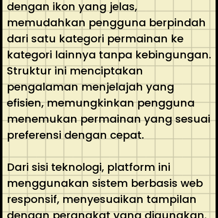
dengan ikon yang jelas,
memudahkan pengguna berpindah
dari satu kategori permainan ke
kategori lainnya tanpa kebingungan.
Struktur ini menciptakan
pengalaman menjelajah yang
efisien, memungkinkan pengguna
menemukan permainan yang sesuai
preferensi dengan cepat.
Dari sisi teknologi, platform ini
menggunakan sistem berbasis web
responsif, menyesuaikan tampilan
dengan perangkat yang digunakan.