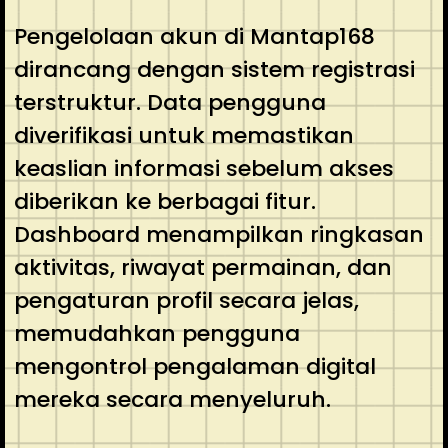
Pengelolaan akun di Mantap168
dirancang dengan sistem registrasi
terstruktur. Data pengguna
diverifikasi untuk memastikan
keaslian informasi sebelum akses
diberikan ke berbagai fitur.
Dashboard menampilkan ringkasan
aktivitas, riwayat permainan, dan
pengaturan profil secara jelas,
memudahkan pengguna
mengontrol pengalaman digital
mereka secara menyeluruh.