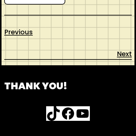
Previous
Next
CONTACT
ABOUT US
SHOP
THANK YOU!
TikTok
Facebook
YouTube