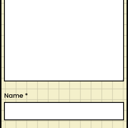
Name
*