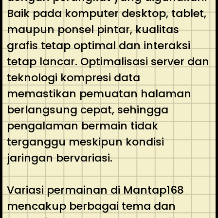
Baik pada komputer desktop, tablet,
maupun ponsel pintar, kualitas
grafis tetap optimal dan interaksi
tetap lancar. Optimalisasi server dan
teknologi kompresi data
memastikan pemuatan halaman
berlangsung cepat, sehingga
pengalaman bermain tidak
terganggu meskipun kondisi
jaringan bervariasi.
Variasi permainan di Mantap168
mencakup berbagai tema dan