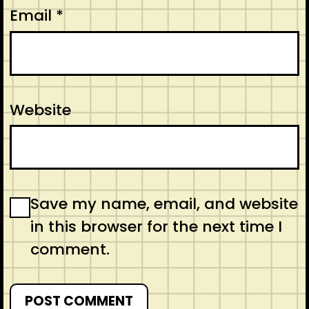
Email
*
Website
Save my name, email, and website
in this browser for the next time I
comment.