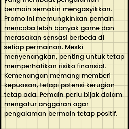
bermain semakin mengasyikkan.
Promo ini memungkinkan pemain
mencoba lebih banyak game dan
merasakan sensasi berbeda di
setiap permainan. Meski
menyenangkan, penting untuk tetap
memperhatikan risiko finansial.
Kemenangan memang memberi
kepuasan, tetapi potensi kerugian
tetap ada. Pemain perlu bijak dalam
mengatur anggaran agar
pengalaman bermain tetap positif.