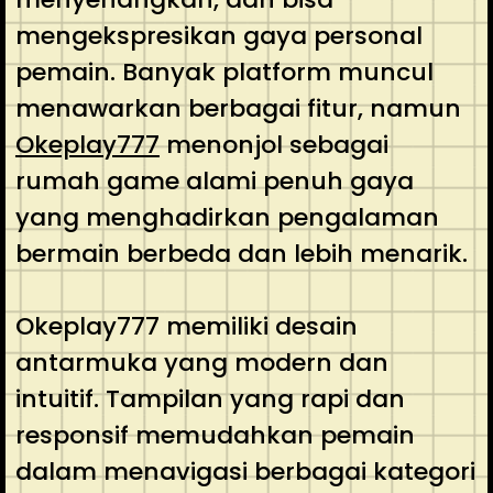
mengekspresikan gaya personal
pemain. Banyak platform muncul
menawarkan berbagai fitur, namun
Okeplay777
menonjol sebagai
rumah game alami penuh gaya
yang menghadirkan pengalaman
bermain berbeda dan lebih menarik.
Okeplay777 memiliki desain
antarmuka yang modern dan
intuitif. Tampilan yang rapi dan
responsif memudahkan pemain
dalam menavigasi berbagai kategori