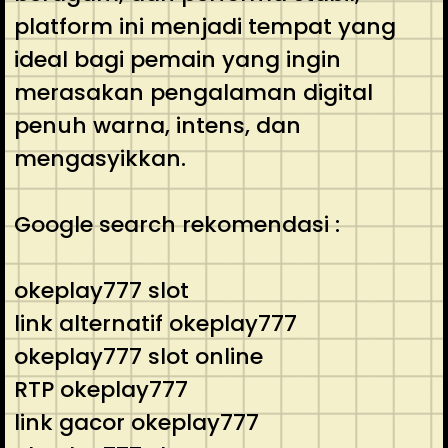
platform ini menjadi tempat yang
ideal bagi pemain yang ingin
merasakan pengalaman digital
penuh warna, intens, dan
mengasyikkan.
Google search rekomendasi :
okeplay777 slot
link alternatif okeplay777
okeplay777 slot online
RTP okeplay777
link gacor okeplay777