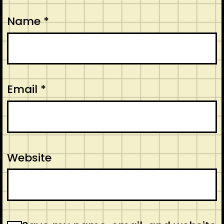
Name
*
Email
*
Website