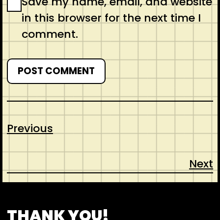
Save my name, email, and website
in this browser for the next time I
comment.
Previous
Next
CONTACT
ABOUT US
SHOP
THANK YOU!