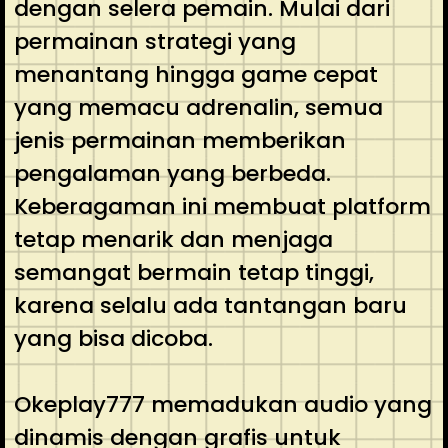
dengan selera pemain. Mulai dari
permainan strategi yang
menantang hingga game cepat
yang memacu adrenalin, semua
jenis permainan memberikan
pengalaman yang berbeda.
Keberagaman ini membuat platform
tetap menarik dan menjaga
semangat bermain tetap tinggi,
karena selalu ada tantangan baru
yang bisa dicoba.
Okeplay777 memadukan audio yang
dinamis dengan grafis untuk