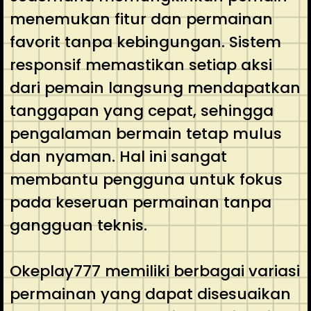
menemukan fitur dan permainan
favorit tanpa kebingungan. Sistem
responsif memastikan setiap aksi
dari pemain langsung mendapatkan
tanggapan yang cepat, sehingga
pengalaman bermain tetap mulus
dan nyaman. Hal ini sangat
membantu pengguna untuk fokus
pada keseruan permainan tanpa
gangguan teknis.
Okeplay777 memiliki berbagai variasi
permainan yang dapat disesuaikan