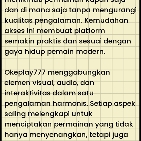
dan di mana saja tanpa mengurangi
kualitas pengalaman. Kemudahan
akses ini membuat platform
semakin praktis dan sesuai dengan
gaya hidup pemain modern.
Okeplay777 menggabungkan
elemen visual, audio, dan
interaktivitas dalam satu
pengalaman harmonis. Setiap aspek
saling melengkapi untuk
menciptakan permainan yang tidak
hanya menyenangkan, tetapi juga