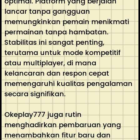
optimal. Platform yang berjalan
lancar tanpa gangguan
memungkinkan pemain menikmati
permainan tanpa hambatan.
Stabilitas ini sangat penting,
terutama untuk mode kompetitif
atau multiplayer, di mana
kelancaran dan respon cepat
memengaruhi kualitas pengalaman
secara signifikan.
Okeplay777 juga rutin
menghadirkan pembaruan yang
menambahkan fitur baru dan