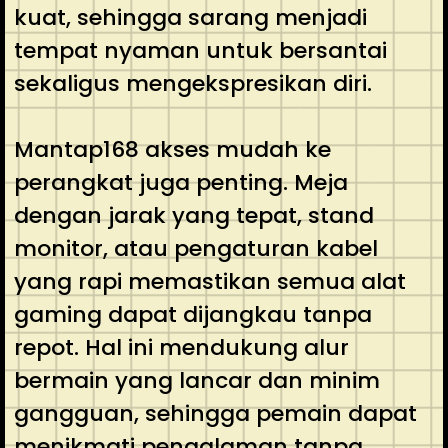
kuat, sehingga sarang menjadi
tempat nyaman untuk bersantai
sekaligus mengekspresikan diri.
Mantap168 akses mudah ke
perangkat juga penting. Meja
dengan jarak yang tepat, stand
monitor, atau pengaturan kabel
yang rapi memastikan semua alat
gaming dapat dijangkau tanpa
repot. Hal ini mendukung alur
bermain yang lancar dan minim
gangguan, sehingga pemain dapat
menikmati pengalaman tanpa