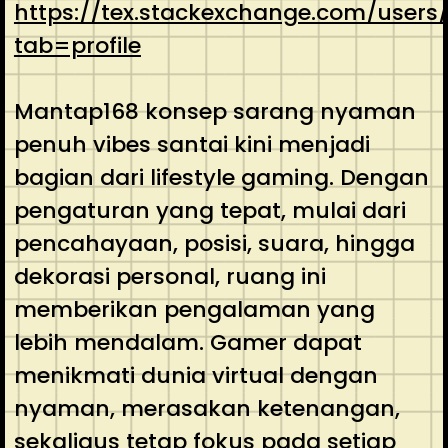
https://tex.stackexchange.com/users
tab=profile
Mantap168 konsep sarang nyaman
penuh vibes santai kini menjadi
bagian dari lifestyle gaming. Dengan
pengaturan yang tepat, mulai dari
pencahayaan, posisi, suara, hingga
dekorasi personal, ruang ini
memberikan pengalaman yang
lebih mendalam. Gamer dapat
menikmati dunia virtual dengan
nyaman, merasakan ketenangan,
sekaligus tetap fokus pada setiap