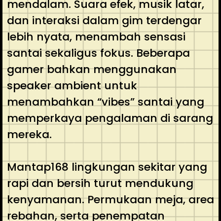
mendalam. Suara efek, musik latar,
dan interaksi dalam gim terdengar
lebih nyata, menambah sensasi
santai sekaligus fokus. Beberapa
gamer bahkan menggunakan
speaker ambient untuk
menambahkan “vibes” santai yang
memperkaya pengalaman di sarang
mereka.
Mantap168 lingkungan sekitar yang
rapi dan bersih turut mendukung
kenyamanan. Permukaan meja, area
rebahan, serta penempatan