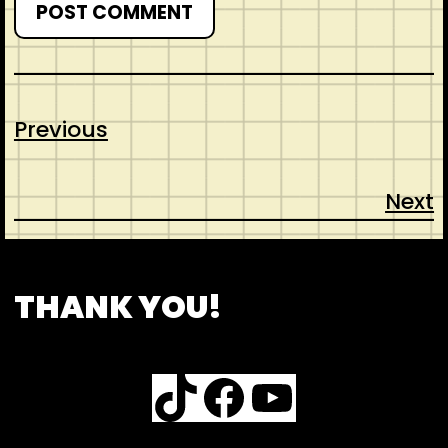
Previous
Next
CONTACT
ABOUT US
SHOP
THANK YOU!
TikTok
Facebook
YouTube