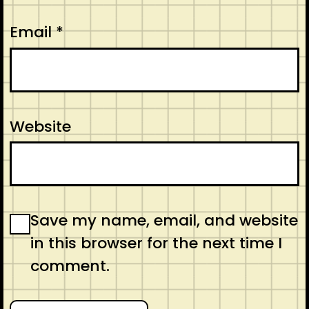
Email
*
Website
Save my name, email, and website
in this browser for the next time I
comment.