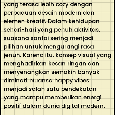
yang terasa lebih cozy dengan
perpaduan desain modern dan
elemen kreatif. Dalam kehidupan
sehari-hari yang penuh aktivitas,
suasana santai sering menjadi
pilihan untuk mengurangi rasa
jenuh. Karena itu, konsep visual yang
menghadirkan kesan ringan dan
menyenangkan semakin banyak
diminati. Nuansa happy vibes
menjadi salah satu pendekatan
yang mampu memberikan energi
positif dalam dunia digital modern.