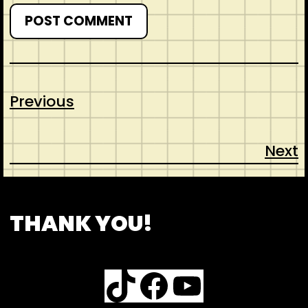
Previous
Next
CONTACT
ABOUT US
SHOP
THANK YOU!
TikTok
Facebook
YouTube