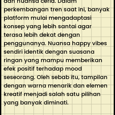
dan nuansa ceria. Dalam
perkembangan tren saat ini, banyak
platform mulai mengadaptasi
konsep yang lebih santai agar
terasa lebih dekat dengan
penggunanya. Nuansa happy vibes
sendiri identik dengan suasana
ringan yang mampu memberikan
efek positif terhadap mood
seseorang. Oleh sebab itu, tampilan
dengan warna menarik dan elemen
kreatif menjadi salah satu pilihan
yang banyak diminati.