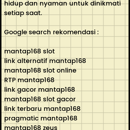
hidup dan nyaman untuk dinikmati
setiap saat.
Google search rekomendasi :
mantap168 slot
link alternatif mantap168
mantap168 slot online
RTP mantap168
link gacor mantap168
mantap168 slot gacor
link terbaru mantap168
pragmatic mantap168
mantap168 zeus