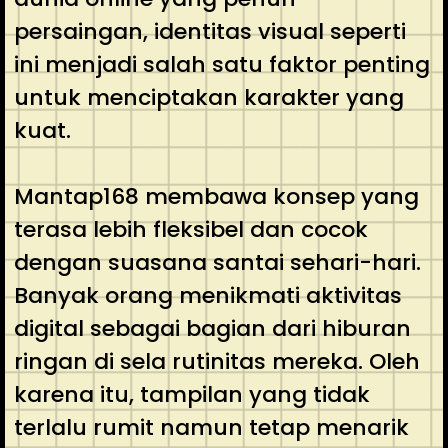
persaingan, identitas visual seperti
ini menjadi salah satu faktor penting
untuk menciptakan karakter yang
kuat.
Mantap168 membawa konsep yang
terasa lebih fleksibel dan cocok
dengan suasana santai sehari-hari.
Banyak orang menikmati aktivitas
digital sebagai bagian dari hiburan
ringan di sela rutinitas mereka. Oleh
karena itu, tampilan yang tidak
terlalu rumit namun tetap menarik